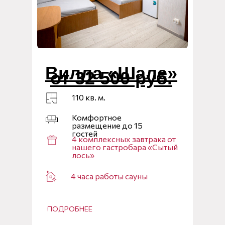
Вилла «Шале»
от 32 500 руб.
110 кв. м.
Комфортное
размещение до 15
гостей
4 комплексных завтрака от
нашего гастробара «Сытый
лось»
4 часа работы сауны
ПОДРОБНЕЕ