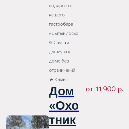
подарок от
нашего
гастробара
«Сытый лось»
❇️ Сауна и
джакузи в
доме без
ограничений
🔥 Камин
Дом
от
11 900
р.
«Охо
тник