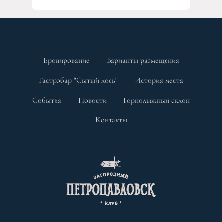
Бронирование
Варианты размещения
Гастробар "Сытый лось"
История места
События
Новости
Горнолыжный склон
Контакты